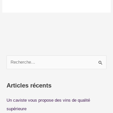
R
e
c
Articles récents
h
e
Un caviste vous propose des vins de qualité
r
supérieure
c